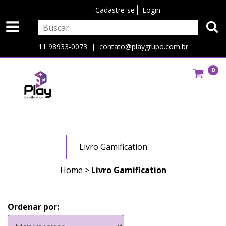
Cadastre-se
Login
11 98933-0073 |
contato@playgrupo.com.br
0
Livro Gamification
Home
>
Livro Gamification
Ordenar por: